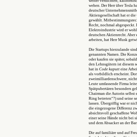
weiter verdichten; kaliforni
wehen. Der Herr über Tesla h
deutscher Unternehmensmitbe
Aktiengesellschaft hat er di
gewählt. Mitbestimmungsrech
Recht, nochmal abgespeckt. 
Elektroindustrie wird er wo
deutschen Aktienrecht. Aber 
arbeiten, hat Herr Musk getwi
Die Startups hierzulande sin
genannten Namen. Die Konze
oder kaufen sie später, sobal
den Lehnsgütern ist diesem s
hat in
Code kaputt
eine Arbei
als vorbildlich erscheint. Dor
zweimilliardenschwere, nich
Leute umfassende Firma leite
Spätpubertären besonders gel
Chairman die Autorin selbst 
Ring betreten“?) und seine s
lassen. Übergriffig war er nic
die eingezogene Differenz zw
absichtsvoll geschaffene Wo
einer seine Hände nicht bei 
und dem Absacker an der Bar 
Die auf familiäre und auf F