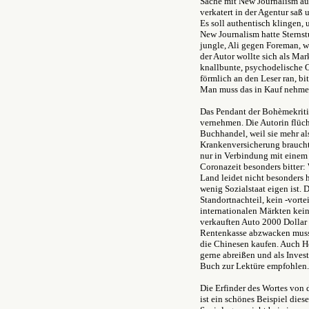
Sache mit New Journalism auf
verkatert in der Agentur sa
Es soll authentisch klingen,
New Journalism hatte Sterns
jungle, Ali gegen Foreman, wa
der Autor wollte sich als Mar
knallbunte, psychodelische O
förmlich an den Leser ran, bi
Man muss das in Kauf nehme
Das Pendant der Bohèmekritik
vernehmen. Die Autorin flüc
Buchhandel, weil sie mehr al
Krankenversicherung braucht
nur in Verbindung mit einem
Coronazeit besonders bitter:
Land leidet nicht besonders h
wenig Sozialstaat eigen ist. D
Standortnachteil, kein -vorte
internationalen Märkten kei
verkauften Auto 2000 Dollar 
Rentenkasse abzwacken muss.
die Chinesen kaufen. Auch He
gerne abreißen und als Inves
Buch zur Lektüre empfohlen.
Die Erfinder des Wortes von 
ist ein schönes Beispiel diese