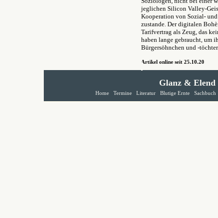
Soziologen, nicht bei einer 
jeglichen Silicon Valley-Geis
Kooperation von Sozial- und 
zustande. Der digitalen Bohè
Tarifvertrag als Zeug, das k
haben lange gebraucht, um ih
Bürgersöhnchen und -töchter 
Artikel online seit 25.10.20
Glanz & Elend
Home
Termine
Literatur
Blutige Ernte
Sachbuch