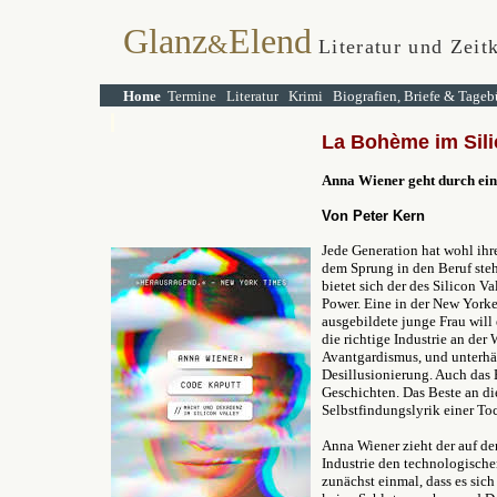
Glanz
Elend
&
Literatur und Zeitk
Home
Termine
Literatur
Krimi
Biografien, Briefe & Tageb
La Bohème im Sili
Anna Wiener geht durch ein 
Von Peter Kern
Jede Generation hat wohl ihr
dem Sprung in den Beruf steh
bietet sich der des Silicon Va
Power. Eine in der New Yorke
ausgebildete junge Frau will
die richtige Industrie an der
Avantgardismus, und unterhäl
Desillusionierung. Auch das 
Geschichten. Das Beste an di
Selbstfindungslyrik einer To
Anna Wiener zieht der auf de
Industrie den technologischen
zunächst einmal, dass es sic