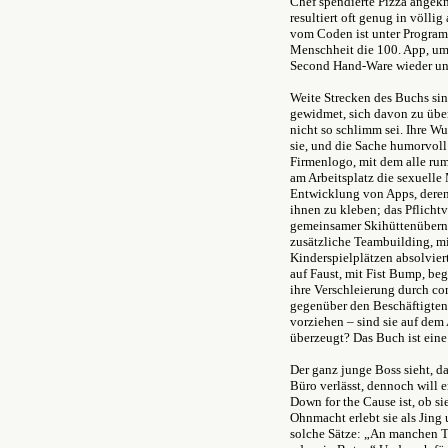
Chef spendierte Pizza angek
resultiert oft genug in völli
vom Coden ist unter Program
Menschheit die 100. App, um 
Second Hand-Ware wieder unt
Weite Strecken des Buchs si
gewidmet, sich davon zu über
nicht so schlimm sei. Ihre Wut
sie, und die Sache humorvo
Firmenlogo, mit dem alle rum
am Arbeitsplatz die sexuelle
Entwicklung von Apps, deren 
ihnen zu kleben; das Pflicht
gemeinsamer Skihüttenübern
zusätzliche Teambuilding, m
Kinderspielplätzen absolvier
auf Faust, mit Fist Bump, be
ihre Verschleierung durch c
gegenüber den Beschäftigten
vorziehen – sind sie auf dem
überzeugt? Das Buch ist ein
Der ganz junge Boss sieht, da
Büro verlässt, dennoch will 
Down for the Cause ist, ob si
Ohnmacht erlebt sie als Jing 
solche Sätze: „An manchen Ta