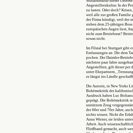
Sozialstruktur dieser Untern
Angestelltenkultur. In der P
zu lasten. Oder doch? Krisen,
weil alle zur großen Familie
der Firma kündigt, weil der 
stehen dem 25-jährigen Boss
europäischen Augen liest, fra
nicht zum Betriebsrat? Betrie
sowas nicht.
Im Filstal bei Stuttgart gibt
Entlassungen an. Die dem Tar
pochen. Der Daimler-Betriebs
nächsten paar Jahre ausgehand
Angestellten, gilt dieser per
unter Ehepartnern, ‚Trennung
es längst ins Ländle geschafft
Die Autorin, in New Yorks Lit
Bohèmekritik der kalifornisc
Ausdruck haben Luc Boltansk
geprägt. Die Bohèmekritik rei
unnützem Zeug vergegenständl
der 60er und 70er Jahre, auc
nichts wissen. Nicht die Erf
Anna Wiener, sie leiden unter
Arbeit. Auch wissenschaftlic
Fließband gemacht, auch wen