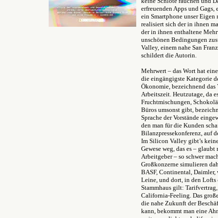
keine Schlote rauchen und Da
erfreuenden Apps und Gags, e
ein Smartphone unser Eigen 
realisiert sich der in ihnen ma
der in ihnen enthaltene Meh
unschönen Bedingungen zust
Valley, einem nahe San Franz
schildert die Autorin.
Mehrwert – das Wort hat ein
die eingängigste Kategorie d
Ökonomie, bezeichnend das V
Arbeitszeit. Heutzutage, da es
Fruchtmischungen, Schokolä
Büros umsonst gibt, bezeichn
Sprache der Vorstände einge
den man für die Kunden scha
Bilanzpressekonferenz, auf de
Im Silicon Valley gibt’s kein
Gewese weg, das es – glaub
Arbeitgeber – so schwer mach
Großkonzerne simulieren dahe
BASF, Continental, Daimler, w
Leine, und dort, in den Lofts
Stammhaus gilt: Tarifvertrag, 
California-Feeling. Das groß
die nahe Zukunft der Beschä
kann, bekommt man eine Ahn