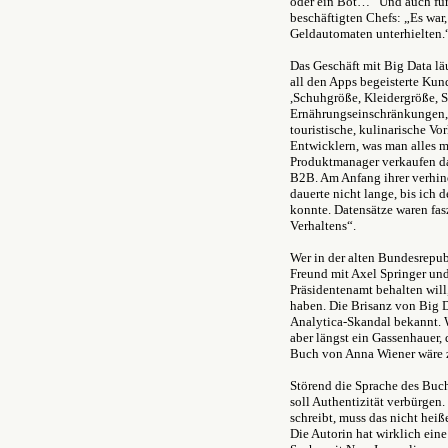
oder ein Bot…“ Und auch für 
beschäftigten Chefs: „Es war
Geldautomaten unterhielten.
Das Geschäft mit Big Data lä
all den Apps begeisterte Kund
,Schuhgröße, Kleidergröße,
Ernährungseinschränkungen, po
touristische, kulinarische Vo
Entwicklern, was man alles m
Produktmanager verkaufen da
B2B. Am Anfang ihrer verhinde
dauerte nicht lange, bis ich 
konnte. Datensätze waren fas
Verhaltens“.
Wer in der alten Bundesrepub
Freund mit Axel Springer und
Präsidentenamt behalten will
haben. Die Brisanz von Big D
Analytica-Skandal bekannt. W
aber längst ein Gassenhauer,
Buch von Anna Wiener wäre z
Störend die Sprache des Buche
soll Authentizität verbürgen.
schreibt, muss das nicht heiß
Die Autorin hat wirklich eine 