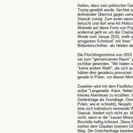
Selten, dass sein politischer Ge
Trump gewählt wurde, fürchtet 
dröhnender Übermut gegen seine 
Stasiuk zornig: Zum einen wenn
besucht und dort eine Art Holoc
Wutrede auf diese Form von Pop
andermal geht es um die Charlie
Morde vom Januar 2015, stellt ab
arroganten Schnösel" mit ihren
Bildunterschriften als Helden de
Die Flüchtlingsströme von 2015
sei zum "gemeinsamen Raum" ge
sichtbar geworden. "Wir haben si
"keine andere Wahl", als sich a
hätten dies geradezu provoziert
gerade in Polen, vor diesen Me
Zuweilen wird mit dem Feuilleton
außer "Langeweile. Käse. Nebel
kleines Abenteuer zu erzählen. V
Gedenktage als Grundlage: Ostern
Polen, wie er schreibt), Neujahr,
eine sich katholisch nennende W
Stasiuk, biedert sich nicht an, b
nicht, wenn er die "sauren Miene
Bischöfe heftig kritisiert. Dies
stehen dem Glauben (seinem Gl
Weg. Die Gretchenfrage beantwor