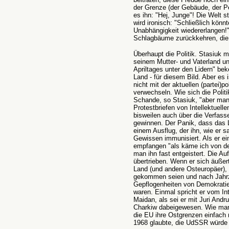
der Grenze (der Gebäude, der P
es ihn: "Hej, Junge"! Die Welt st
wird ironisch: "Schließlich könn
Unabhängigkeit wiedererlangen!"
Schlagbäume zurückkehren, die
Überhaupt die Politik. Stasiuk 
seinem Mutter- und Vaterland un
Apriltages unter den Lidern" bek
Land - für diesem Bild. Aber es
nicht mit der aktuellen (partei)p
verwechseln. Wie sich die Politik
Schande, so Stasiuk, "aber man
Protestbriefen von Intellektuelle
bisweilen auch über die Verfasse
gewinnen. Der Panik, dass das 
einem Ausflug, der ihn, wie er s
Gewissen immunisiert. Als er ein
empfangen "als käme ich von der
man ihn fast entgeistert. Die Auf
übertrieben. Wenn er sich äußert
Land (und andere Osteuropäer), d
gekommen seien und nach Jahrze
Gepflogenheiten von Demokratie
waren. Einmal spricht er vom In
Maidan, als sei er mit Juri And
Charkiw dabeigewesen. Wie man
die EU ihre Ostgrenzen einfach
1968 glaubte, die UdSSR würde