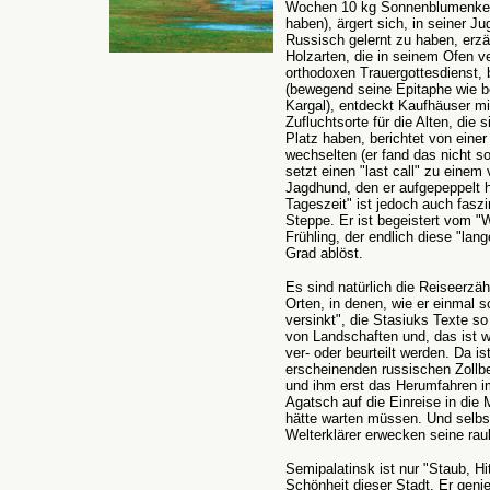
Wochen 10 kg Sonnenblumenker
haben), ärgert sich, in seiner J
Russisch gelernt zu haben, erzä
Holzarten, die in seinem Ofen ve
orthodoxen Trauergottesdienst, 
(bewegend seine Epitaphe wie b
Kargal), entdeckt Kaufhäuser mit
Zufluchtsorte für die Alten, die
Platz haben, berichtet von eine
wechselten (er fand das nicht s
setzt einen "last call" zu eine
Jagdhund, den er aufgepeppelt ha
Tageszeit" ist jedoch auch faszi
Steppe. Er ist begeistert vom "
Frühling, der endlich diese "la
Grad ablöst.
Es sind natürlich die Reiseerzä
Orten, in denen, wie er einmal s
versinkt", die Stasiuks Texte 
von Landschaften und, das ist w
ver- oder beurteilt werden. Da i
erscheinenden russischen Zollbea
und ihm erst das Herumfahren im 
Agatsch auf die Einreise in die
hätte warten müssen. Und selbst
Welterklärer erwecken seine raub
Semipalatinsk ist nur "Staub, Hi
Schönheit dieser Stadt. Er genie