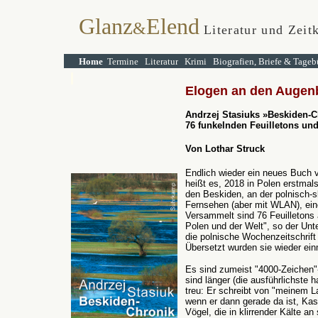
Glanz
Elend
&
Literatur und Zeitk
Home
Termine
Literatur
Krimi
Biografien, Briefe & Tageb
Elogen an den Augenb
Andrzej Stasiuks
»
Beskiden-C
76 funkelnden
Feuilletons un
Von Lothar Struck
Endlich wieder ein neues Buch 
heißt es, 2018 in Polen erstmal
den Beskiden, an der polnisch-
Fernsehen (aber mit WLAN), ein
Versammelt sind 76 Feuilletons 
Polen und der Welt", so der Unte
die polnische Wochenzeitschrif
Übersetzt wurden sie wieder ein
Es sind zumeist "4000-Zeichen"-T
sind länger (die ausführlichste h
treu: Er schreibt von "meinem L
wenn er dann gerade da ist, Kas
Vögel, die in klirrender Kälte a