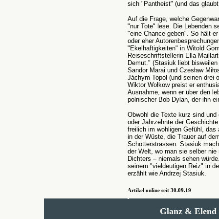
sich "Pantheist" (und das glaubt
Auf die Frage, welche Gegenwart
"nur Tote" lese. Die Lebenden s
"eine Chance geben". So hält er
oder eher Autorenbesprechungen.
"Ekelhaftigkeiten" in Witold Go
Reiseschriftstellerin Ella Mailla
Demut." (Stasiuk liebt bisweile
Sandor Marai und Czesław Miłosz
Jáchym Topol (und seinen drei 
Wiktor Wołkow preist er enthusi
Ausnahme, wenn er über den lebe
polnischer Bob Dylan, der ihn 
Obwohl die Texte kurz sind und 
oder Jahrzehnte der Geschichte w
freilich im wohligen Gefühl, das
in der Wüste, die Trauer auf de
Schotterstrassen. Stasiuk macht
der Welt, wo man sie selber nie
Dichters – niemals sehen würde
seinem "vieldeutigen Reiz" in der
erzählt wie Andrzej Stasiuk.
Artikel online seit 30.09.19
Glanz & Elend