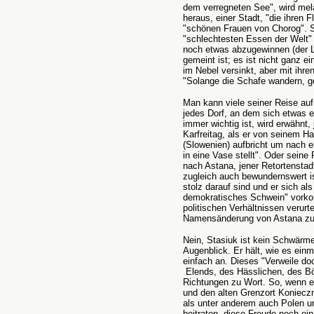
dem verregneten See", wird mel
heraus, einer Stadt, "die ihren Fl
"schönen Frauen von Chorog". 
"schlechtesten Essen der Welt"
noch etwas abzugewinnen (der Le
gemeint ist; es ist nicht ganz e
im Nebel versinkt, aber mit ihren
"Solange die Schafe wandern, ge
Man kann viele seiner Reise au
jedes Dorf, an dem sich etwas e
immer wichtig ist, wird erwähnt,
Karfreitag, als er von seinem Ha
(Slowenien) aufbricht um nach 
in eine Vase stellt". Oder sein
nach Astana, jener Retortenstadt
zugleich auch bewundernswert is
stolz darauf sind und er sich als 
demokratisches Schwein" vorkom
politischen Verhältnissen verurt
Namensänderung von Astana zu 
Nein, Stasiuk ist kein Schwärm
Augenblick. Er hält, wie es einm
einfach an. Dieses "Verweile do
Elends, des Hässlichen, des Bö
Richtungen zu Wort. So, wenn e
und den alten Grenzort Konieczn
als unter anderem auch Polen 
beitraten, diese Freude noch ei