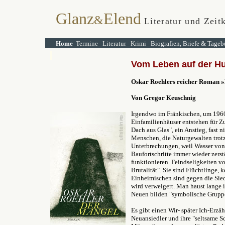
Glanz
Elend
&
Literatur und Zeitk
Home
Termine
Literatur
Krimi
Biografien, Briefe & Tageb
Vom Leben auf der Hu
Oskar Roehlers reicher Roman
»
Von Gregor Keuschnig
Irgendwo im Fränkischen, um 1960 
Einfamilienhäuser entstehen für Zug
Dach aus Glas", ein Anstieg, fast 
Menschen, die Naturgewalten trotz
Unterbrechungen, weil Wasser von 
Baufortschritte immer wieder zerst
funktionieren. Feindseligkeiten v
Brutalität". Sie sind Flüchtlinge,
Einheimischen sind gegen die Sied
wird verweigert. Man haust lange i
Neuen bilden "symbolische Gruppe
Es gibt einen Wir- später Ich-Erzä
Neuansiedler und ihre "seltsame 