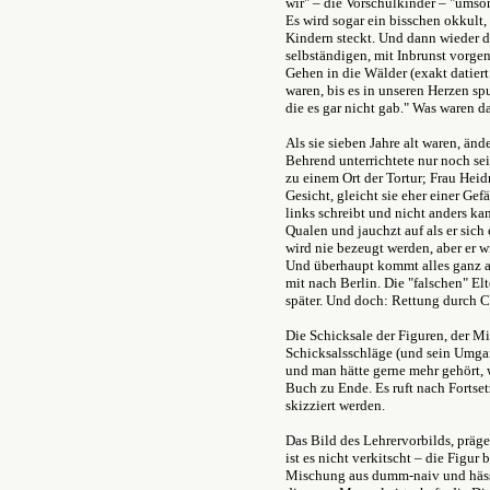
wir" – die Vorschulkinder – "umson
Es wird sogar ein bisschen okkult
Kindern steckt. Und dann wieder 
selbständigen, mit Inbrunst vorg
Gehen in die Wälder (exakt datiert
waren, bis es in unseren Herzen s
die es gar nicht gab." Was waren d
Als sie sieben Jahre alt waren, änd
Behrend unterrichtete nur noch sei
zu einem Ort der Tortur; Frau Heidr
Gesicht, gleicht sie eher einer Gef
links schreibt und nicht anders ka
Qualen und jauchzt auf als er sich e
wird nie bezeugt werden, aber er w
Und überhaupt kommt alles ganz a
mit nach Berlin. Die "falschen" El
später. Und doch: Rettung durch 
Die Schicksale der Figuren, der Mi
Schicksalsschläge (und sein Umga
und man hätte gerne mehr gehört, w
Buch zu Ende. Es ruft nach Fortset
skizziert werden.
Das Bild des Lehrervorbilds, präge
ist es nicht verkitscht – die Figur
Mischung aus dumm-naiv und hässli