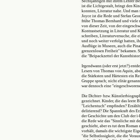
Sechsjährigen mit ihrem Lehrer B
ist die Lichtgestalt, bringt den Ki
konnten, Literatur nahe. Und man s
Joyce ist die Rede und Stefan Geor
frühe Thomas Bernhard und viele m
von dieser Zeit, von der eingesc
Kontrastsetzung in Literatur und 
schreiben, Literaturversuche, die 
und noch weiter verfolgt hatten, ih
Ausflüge in Museen, auch die Pinak
grenzenlosen Freiheit" bekamen.
die "Beipackzettel der Kunsthistor
Irgendwann (oder erst jetzt?) entde
Lesers von Thomas von Aquin, aber 
die Stärksten und Härtesten ein R
Gruppe sprach; nicht elitär genann
war dennoch eine "eingeschworen
Die Dichter- bzw. Künstlerbiograph
gezeichnet. Kinder, die das leere Bl
"Leichentuch" empfinden? Erzählt
delirierend? Die Spannkraft des Er
der Geschichte um den Club der i-
die Rede wie das "Sinnliche mit d
geschieht, aber es tut dem Roman 
vorhält, damals die wichtigste Eig
"die Selbstlosigkeit, die die Vora