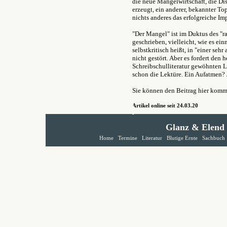
die neue Mangelwirtschaft, die Di
erzeugt, ein anderer, bekannter T
nichts anderes das erfolgreiche Im
"Der Mangel" ist im Duktus des "
geschrieben, vielleicht, wie es ei
selbstkritisch heißt, in "einer seh
nicht gestört. Aber es fordert den 
Schreibschulliteratur gewöhnten L
schon die Lektüre. Ein Aufatmen? 
Sie können den Beitrag hier komm
Artikel online seit 24.03.20
Glanz & Elend
Home
Termine
Literatur
Blutige Ernte
Sachbuch