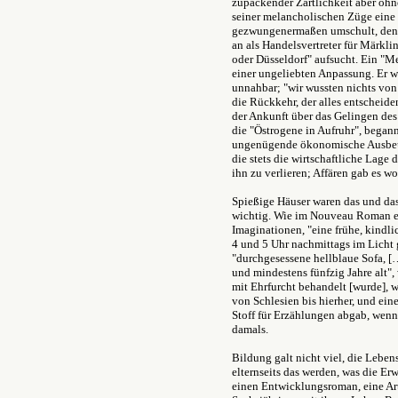
zupackender Zärtlichkeit aber ohn
seiner melancholischen Züge eine 
gezwungenermaßen umschult, den 
an als Handelsvertreter für Märkli
oder Düsseldorf" aufsucht. Ein "M
einer ungeliebten Anpassung. Er wa
unnahbar; "wir wussten nichts von
die Rückkehr, der alles entscheide
der Ankunft über das Gelingen de
die "Östrogene in Aufruhr", begann
ungenügende ökonomische Ausbeute 
die stets die wirtschaftliche Lage 
ihn zu verlieren; Affären gab es w
Spießige Häuser waren das und da
wichtig. Wie im Nouveau Roman er
Imaginationen, "eine frühe, kindl
4 und 5 Uhr nachmittags im Licht
"durchgesessene hellblaue Sofa, [
und mindestens fünfzig Jahre alt",
mit Ehrfurcht behandelt [wurde], w
von Schlesien bis hierher, und ein
Stoff für Erzählungen abgab, wenn
damals.
Bildung galt nicht viel, die Lebe
elternseits das werden, was die E
einen Entwicklungsroman, eine Art 