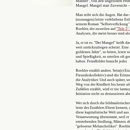
Männer", von den ungelösten Prob
Mangel. Mangel statt Zuversicht –
Man reibt sich die Augen. Hat das
(sozusagen) letzte verbliebene Enf
seinem Roman "Selbstverfickung" 
Roehler, der zuweilen auf
"Tele 5"
Analysen, die meist besser sind al
Ja, er ist es. "Der Mangel" heißt d
weit zurückzuliegen scheint. Eine Z
goldenen Jahre", so hören, lesen w
und Spießigkeit, so urteilen oft ge
haben. Feindbilder braucht jeder.
Roehler erzählt anders. Sein(e) Erz
Freundeskollektiv) sind die Erinner
die Analytiker. Und auch später, 
Weg von der Kindheit bis heute a
Zufällen erzählt, wird er nie larmo
Initiation nicht zu denunzieren ab
Wer sich durch die bildmalerische
lernt des Erzählers Eltern kennen,
diese kapitalistische Welt und aus
Verantwortung übernimmt, weil er e
entstehenden Siedlung, Männer, de
"geborene Melancholiker". Roehler