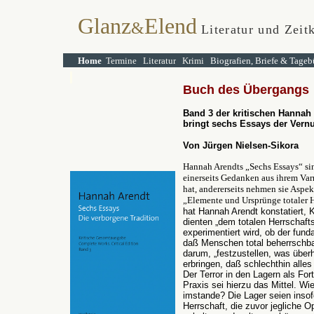
Glanz
Elend
&
Literatur und Zeitk
Home
Termine
Literatur
Krimi
Biografien, Briefe & Tageb
Buch des Übergangs
Band 3 der kritischen Hanna
bringt sechs
Essays der Vern
Von Jürgen Nielsen-Sikora
Hannah Arendts „Sechs Essays“ si
einerseits Gedanken aus ihrem Varn
hat, andererseits nehmen sie Aspe
„Elemente und Ursprünge totaler 
hat Hannah Arendt konstatiert, 
dienten „dem totalen Herrschafts
experimentiert wird, ob der fun
daß Menschen total beherrschbar
darum, „festzustellen, was über
erbringen, daß schlechthin alles 
Der Terror in den Lagern als For
Praxis sei hierzu das Mittel. Wie
imstande? Die Lager seien insofer
Herrschaft, die zuvor jegliche O