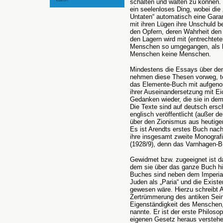
schalten und walten zu können.
ein seelenloses Ding, wobei die
Untaten“ automatisch eine Garan
mit ihren Lügen ihre Unschuld b
den Opfern, deren Wahrheit den
den Lagern wird mit (entrechtete
Menschen so umgegangen, als hä
Menschen keine Menschen.
Mindestens die Essays über den
nehmen diese Thesen vorweg, te
das Elemente-Buch mit aufgenom
ihrer Auseinandersetzung mit E
Gedanken wieder, die sie in dem
Die Texte sind auf deutsch ers
englisch veröffentlicht (außer d
über den Zionismus aus heutiger
Es ist Arendts erstes Buch nac
ihre insgesamt zweite Monografi
(1928/9), denn das Varnhagen-B
Gewidmet bzw. zugeeignet ist d
dem sie über das ganze Buch hi
Buches sind neben dem Imperial
Juden als „Paria“ und die Exist
gewesen wäre. Hierzu schreibt A
Zertrümmerung des antiken Seins
Eigenständigkeit des Menschen
nannte. Er ist der erste Philo
eigenen Gesetz heraus verstehe