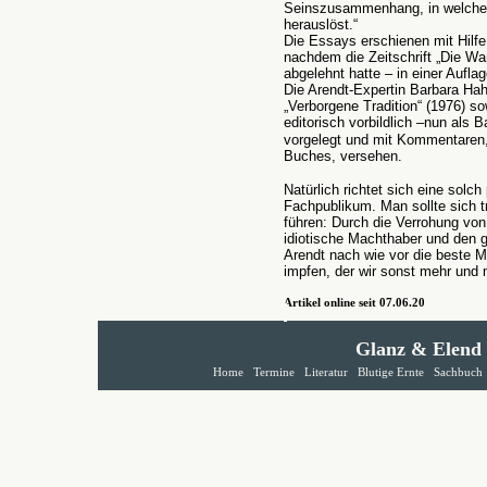
Seinszusammenhang, in welche
herauslöst.“
Die Essays erschienen mit Hilf
nachdem die Zeitschrift „Die Wa
abgelehnt hatte – in einer Aufl
Die Arendt-Expertin Barbara Ha
„Verborgene Tradition“ (1976) s
editorisch vorbildlich –nun als 
vorgelegt und mit Kommentaren,
Buches, versehen.
Natürlich richtet sich eine solch
Fachpublikum. Man sollte sich t
führen: Durch die Verrohung von
idiotische Machthaber und den g
Arendt nach wie vor die beste M
impfen, der wir sonst mehr und 
Artikel online seit 07.06.20
Glanz & Elend
Home
Termine
Literatur
Blutige Ernte
Sachbuch