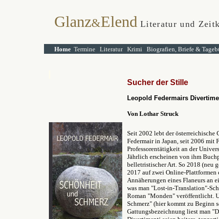
Glanz
Elend
&
Literatur und Zeitk
Home
Termine
Literatur
Krimi
Biografien, Briefe & Tageb
Sucher der Stille
Leopold Federmairs Divertime
Von Lothar Struck
Seit 2002 lebt der österreichische
Federmair in Japan, seit 2006 mit 
Professorentätigkeit an der Univers
Jährlich erscheinen von ihm Buchpu
belletristischer Art. So 2018 (neu
2017 auf zwei Online-Plattformen 
Annäherungen eines Flaneurs an ei
was man "Lost-in-Translation"-Sch
Roman "Monden" veröffentlicht. U
Schmerz" (hier kommt zu Beginn so
Gattungsbezeichnung liest man "Div