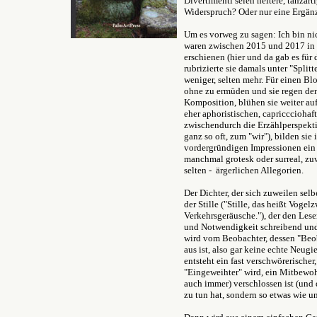
Divertimenti seien heitere, tanza
Widerspruch? Oder nur eine Ergä
Um es vorweg zu sagen: Ich bin nic
waren zwischen 2015 und 2017 in 
erschienen (hier und da gab es für d
rubrizierte sie damals unter "Split
weniger, selten mehr. Für einen B
ohne zu ermüden und sie regen den
Komposition, blühen sie weiter au
eher aphoristischen, capricccioh
zwischendurch die Erzählperspekti
ganz so oft, zum "wir"), bilden si
vordergründigen Impressionen ein 
manchmal grotesk oder surreal, zu
selten - ärgerlichen Allegorien.
Der Dichter, der sich zuweilen selb
der Stille ("Stille, das heißt Vogel
Verkehrsgeräusche."), der den Le
und Notwendigkeit schreibend und 
wird vom Beobachter, dessen "Beob
aus ist, also gar keine echte Neu
entsteht ein fast verschwörerische
"Eingeweihter" wird, ein Mitbewoh
auch immer) verschlossen ist (und 
zu tun hat, sondern so etwas wie uni