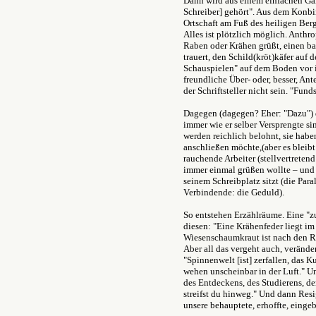
Dann wird aus einem einfachen Gar
Schreiber] gehört". Aus dem Konbin
Ortschaft am Fuß des heiligen Ber
Alles ist plötzlich möglich. Anthr
Raben oder Krähen grüßt, einen b
trauert, den Schild(kröt)käfer auf
Schauspielen" auf dem Boden vor i
freundliche Über- oder, besser, A
der Schriftsteller nicht sein. "Fu
Dagegen (dagegen? Eher: "Dazu") 
immer wie er selber Versprengte sin
werden reichlich belohnt, sie habe
anschließen möchte,(aber es bleibt
rauchende Arbeiter (stellvertreten
immer einmal grüßen wollte – und da
seinem Schreibplatz sitzt (die Par
Verbindende: die Geduld).
So entstehen Erzählräume. Eine "zu
diesen: "Eine Krähenfeder liegt im
Wiesenschaumkraut ist nach den R
Aber all das vergeht auch, veränd
"Spinnenwelt [ist] zerfallen, das 
wehen unscheinbar in der Luft." Un
des Entdeckens, des Studierens, de
streifst du hinweg." Und dann Res
unsere behauptete, erhoffte, eingeb