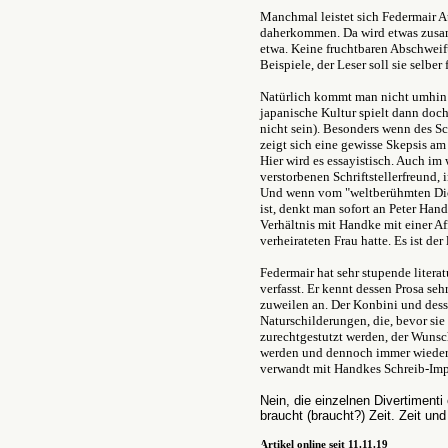
Manchmal leistet sich Federmair Au
daherkommen. Da wird etwas zusam
etwa. Keine fruchtbaren Abschwei
Beispiele, der Leser soll sie selber
Natürlich kommt man nicht umhin 
japanische Kultur spielt dann doch
nicht sein). Besonders wenn des Sc
zeigt sich eine gewisse Skepsis am
Hier wird es essayistisch. Auch im
verstorbenen Schriftstellerfreund,
Und wenn vom "weltberühmten Dicht
ist, denkt man sofort an Peter Han
Verhältnis mit Handke mit einer Aff
verheirateten Frau hatte. Es ist de
Federmair hat sehr stupende litera
verfasst. Er kennt dessen Prosa se
zuweilen an. Der Konbini und des
Naturschilderungen, die, bevor sie
zurechtgestutzt werden, der Wunsc
werden und dennoch immer wieder 
verwandt mit Handkes Schreib-Imp
Nein, die einzelnen Divertimenti
braucht (braucht?) Zeit. Zeit u
Artikel online seit 11.11.19