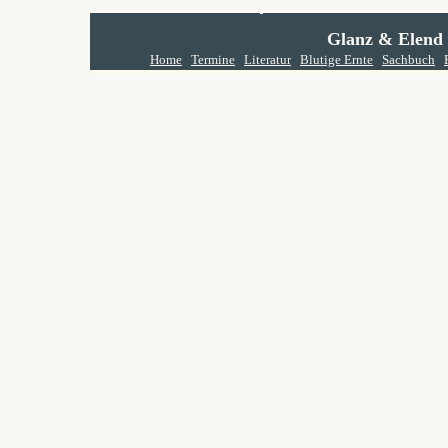
Glanz & Elend
Home
Termine
Literatur
Blutige Ernte
Sachbuch