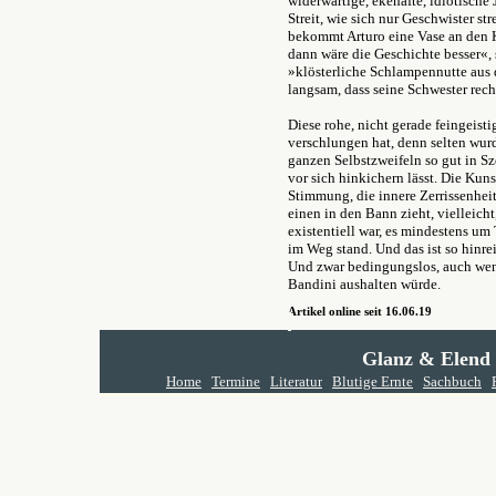
widerwärtige, ekehafte, idiotisch
Streit, wie sich nur Geschwister st
bekommt Arturo eine Vase an den Ko
dann wäre die Geschichte besser«,
»klösterliche Schlampennutte aus
langsam, dass seine Schwester rec
Diese rohe, nicht gerade feingeisti
verschlungen hat, denn selten wu
ganzen Selbstzweifeln so gut in S
vor sich hinkichern lässt. Die Kuns
Stimmung, die innere Zerrissenheit
einen in den Bann zieht, vielleicht
existentiell war, es mindestens um
im Weg stand. Und das ist so hinr
Und zwar bedingungslos, auch wen
Bandini aushalten würde.
Artikel online seit 16.06.19
Glanz & Elend
Home
Termine
Literatur
Blutige Ernte
Sachbuch