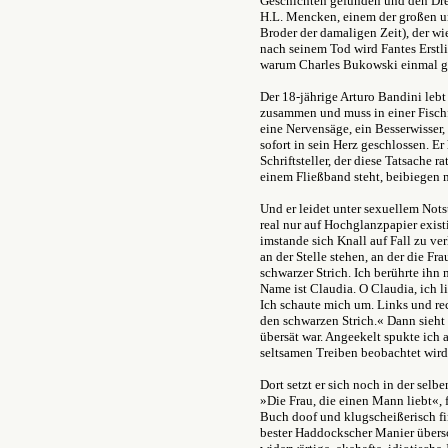
Geschichten gefunden und den Dreh
H.L. Mencken, einem der großen un
Broder der damaligen Zeit), der w
nach seinem Tod wird Fantes Erstli
warum Charles Bukowski einmal ges
Der 18-jährige Arturo Bandini lebt
zusammen und muss in einer Fischf
eine Nervensäge, ein Besserwisser,
sofort in sein Herz geschlossen. Er
Schriftsteller, der diese Tatsache 
einem Fließband steht, beibiegen m
Und er leidet unter sexuellem Nots
real nur auf Hochglanzpapier exist
imstande sich Knall auf Fall zu ver
an der Stelle stehen, an der die Fr
schwarzer Strich. Ich berührte ihn 
Name ist Claudia. O Claudia, ich l
Ich schaute mich um. Links und re
den schwarzen Strich.« Dann sieht
übersät war. Angeekelt spukte ich 
seltsamen Treiben beobachtet wird
Dort setzt er sich noch in der sel
»Die Frau, die einen Mann liebt«, f
Buch doof und klugscheißerisch fi
bester Haddockscher Manier übersc