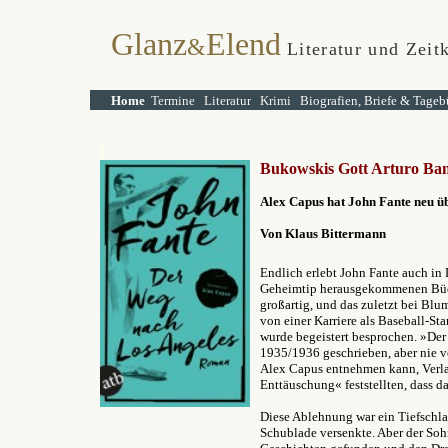
Glanz
Elend
&
Literatur und Zeitk
Home
Termine
Literatur
Krimi
Biografien, Briefe & Tageb
Bukowskis Gott Arturo Ban
Alex Capus hat John Fante neu üb
Von Klaus Bittermann
Endlich erlebt John Fante auch in 
Geheimtip herausgekommenen Büche
großartig, und das zuletzt bei Bl
von einer Karriere als Baseball-St
wurde begeistert besprochen. »Der
1935/1936 geschrieben, aber nie v
Alex Capus entnehmen kann, Verla
Enttäuschung« feststellten, dass d
Diese Ablehnung war ein Tiefschlag
Schublade versenkte. Aber der Soh